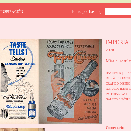
Filtro por hashtag
 INSPIRACIÓN
IMPERIA
2020
Mira el result
HASHTAGS |
BRA
DISEÑO DE IDEN
GRÁFICO
DISEÑO
RÓTULOS
IDENTI
IMPERIAL PASTE
GALLETAS
RÓTU
Comentarios