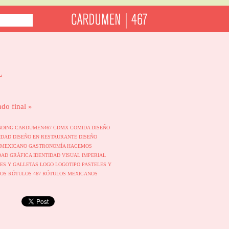
L
ado final »
NDING
CARDUMEN467
CDMX
COMIDA
DISEÑO
TIDAD
DISEÑO EN RESTAURANTE
DISEÑO
 MEXICANO
GASTRONOMÍA
HACEMOS
DAD GRÁFICA
IDENTIDAD VISUAL
IMPERIAL
LES Y GALLETAS
LOGO
LOGOTIPO
PASTELES Y
LOS
RÓTULOS 467
RÓTULOS MEXICANOS