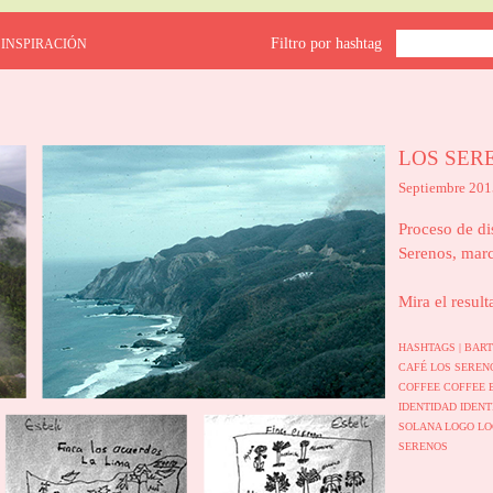
Filtro por hashtag
 INSPIRACIÓN
LOS SER
Septiembre 2015
Proceso de di
Serenos, marc
Mira el result
HASHTAGS |
BART
CAFÉ LOS SERE
COFFEE
COFFEE 
IDENTIDAD
IDENT
SOLANA
LOGO
LO
SERENOS