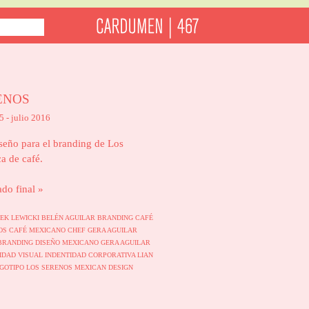
ENOS
 - julio 2016
seño para el branding de Los
a de café.
ado final »
EK LEWICKI
BELÉN AGUILAR
BRANDING
CAFÉ
NOS
CAFÉ MEXICANO
CHEF GERA AGUILAR
BRANDING
DISEÑO MEXICANO
GERA AGUILAR
IDAD VISUAL
INDENTIDAD CORPORATIVA
LIAN
GOTIPO
LOS SERENOS
MEXICAN DESIGN