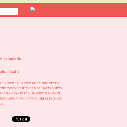
 y geometría.
ados final »
ARDUMEN
CARDUMEN 467
CENTRO
CENTRO
Y TELEVISIÓN
DISEÑO DE MOBILIARIO
DISEÑO
ÑEO MEXICANO
EFRAIN ÁLVAREZ
EMMANUEL
MOBILIARIO Y PRODUCTO
MUEBLES
PROCESO
VO