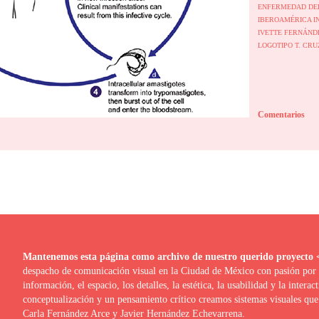
ENFERMEDAD DE
IBEROAMÉRICA
I
IVETTE FERNÁN
LOGOTIPO
T. CRU
Comentarios
Mantenemos esta página como archivo de nuestro q
despacho de comunicación visual en la Ciudad de México con pasión por la
información, el espacio, los detalles, la estética, la usabilidad y la interac
conceptualización y un pensamiento crítico creamos sistemas visuales que 
Carla Fernández Arce y Javier Hernández Echevarrena.