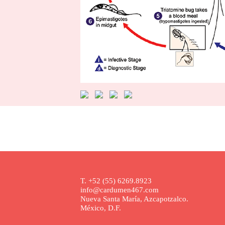
T. +52 (55) 6269.8923
info@cardumen467.com
Nueva Santa María, Azcapotzalco.
México, D.F.