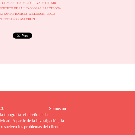
L CHAGAS
FUNDACIÓ PRIVADA CRESIB
NSTITUTO DE SALUD GLOBAL BARCELONA
DEZ
JANINE RAMSEY WILLOQUET
LOGO
ZI
TRYPANOSOMA CRUZI
uerido proyecto <3.
Somos un
 tipografía, el diseño de la
tividad. A partir de la investigación, la
resuelven los problemas del cliente.