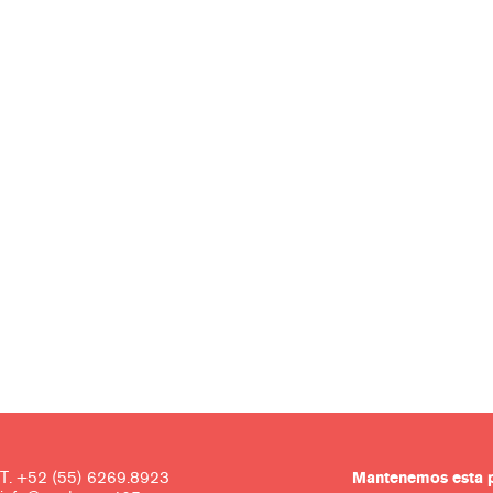
T. +52 (55) 6269.8923
Mantenemos es