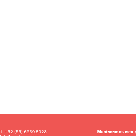
T. +52 (55) 6269.8923
Mantenemos es