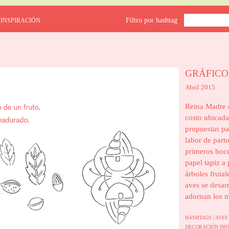
Filtro por hashtag
 INSPIRACIÓN
GRÁFICO
Abril 2015
Reina Madre e
costo ubicada
propuestas pa
labor de part
primeros boce
papel tapiz a 
árboles frutal
aves se desarr
adornan los m
HASHTAGS |
AVE
DECORACIÓN
DIS