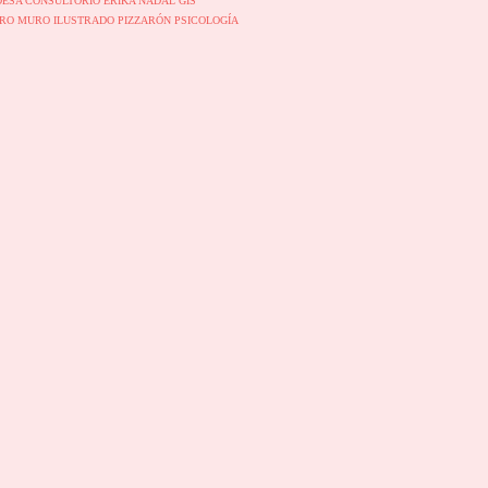
DESA
CONSULTORIO
ERIKA NADAL
GIS
RO
MURO ILUSTRADO
PIZZARÓN
PSICOLOGÍA