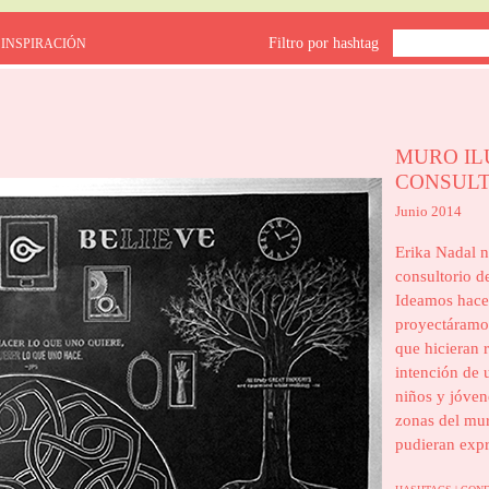
Filtro por hashtag
 INSPIRACIÓN
MURO IL
CONSULT
Junio 2014
Erika Nadal n
consultorio de
Ideamos hace
proyectáramos
que hicieran 
intención de 
niños y jóvene
zonas del mur
pudieran expr