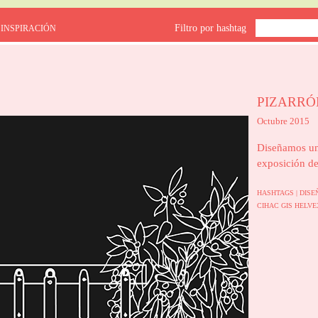
Filtro por hashtag
 INSPIRACIÓN
PIZARRÓ
Octubre 2015
Diseñamos un
exposición d
HASHTAGS |
DISE
CIHAC
GIS
HELV