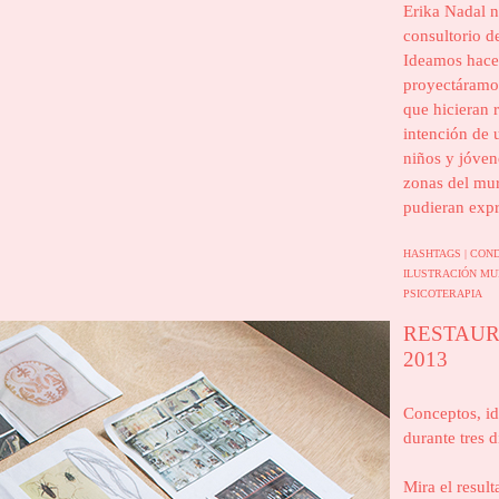
Erika Nadal n
consultorio de
Ideamos hace
proyectáramos
que hicieran 
intención de 
niños y jóvene
zonas del mur
pudieran expr
HASHTAGS |
CON
ILUSTRACIÓN
MU
PSICOTERAPIA
RESTAUR
2013
Conceptos, id
durante tres 
Mira el result