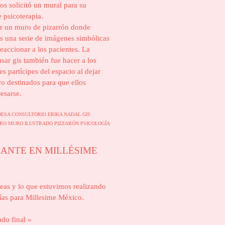
os solicitó un mural para su
 psicoterapia.
r un muro de pizarrón donde
 una serie de imágenes simbólicas
reaccionar a los pacientes. La
usar gis también fue hacer a los
s partícipes del espacio al dejar
o destinados para que ellos
esarse.
DESA
CONSULTORIO
ERIKA NADAL
GIS
RO
MURO ILUSTRADO
PIZZARÓN
PSICOLOGÍA
ANTE EN MILLÉSIME
eas y lo que estuvimos realizando
días para Millesime México.
ado final »