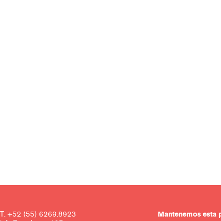
T. +52 (55) 6269.8923
Mantenemos es