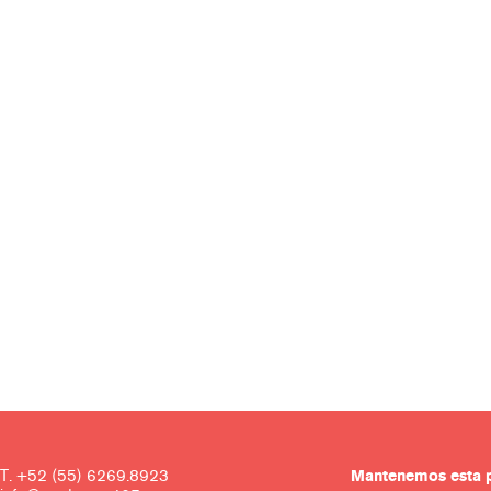
T. +52 (55) 6269.8923
Mantenemos es