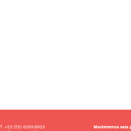
T. +52 (55) 6269.8923
Mantenemos es