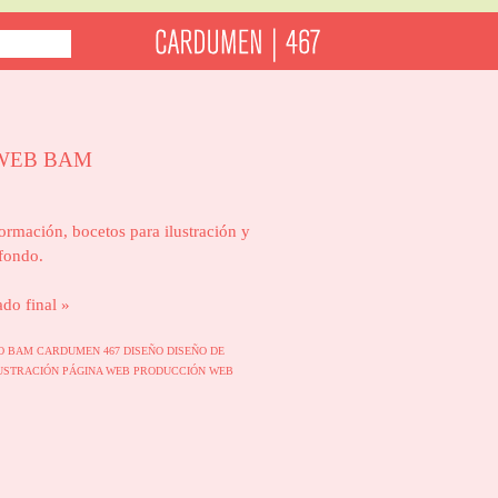
WEB BAM
ormación, bocetos para ilustración y
fondo.
ado final »
IO
BAM
CARDUMEN 467
DISEÑO
DISEÑO DE
USTRACIÓN
PÁGINA WEB
PRODUCCIÓN
WEB