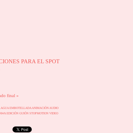
CIONES PARA EL SPOT
A
ado final »
A
AGUA EMBOTELLADA
ANIMACIÓN
AUDIO
AWA
EDICIÓN
GUIÓN
STOPMOTION
VIDEO