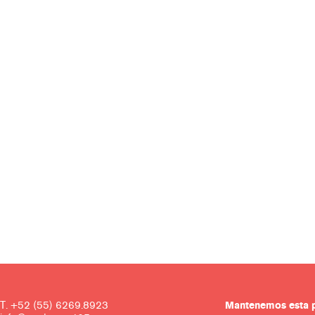
T. +52 (55) 6269.8923
Mantenemos es