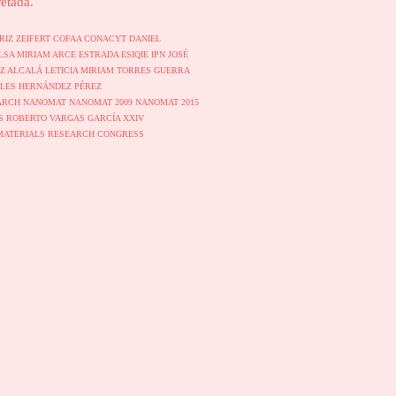
etada.
RIZ ZEIFERT
COFAA
CONACYT
DANIEL
LSA MIRIAM ARCE ESTRADA
ESIQIE
IPN
JOSÉ
EZ ALCALÁ
LETICIA MIRIAM TORRES GUERRA
ELES HERNÁNDEZ PÉREZ
ARCH
NANOMAT
NANOMAT 2009
NANOMAT 2015
ES
ROBERTO VARGAS GARCÍA
XXIV
MATERIALS RESEARCH CONGRESS