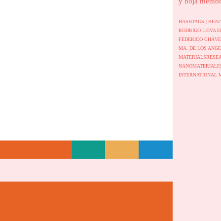
y hoja membr
HASHTAGS |
BEAT
RODRIGO LEIVA
E
FEDERICO CHÁV
MA. DE LOS ANG
MATERIALSRESE
NANOMATERIAL
INTERNATIONAL 