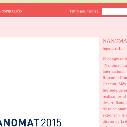
Filtro por hashtag
 INSPIRACIÓN
NANOMAT
Agosto 2015
El congreso 
"Nanomat" fue
internacional
Research Cong
Cancún, Méxi
fue sede de 
realizamos el
desarrollamos
de relacionar 
exponer y la 
diseño de la 