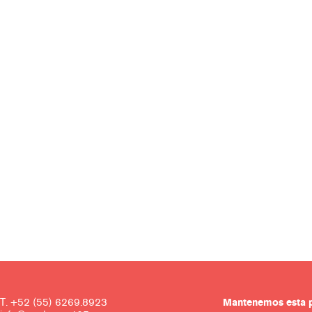
T. +52 (55) 6269.8923
Mantenemos es