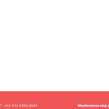
T. +52 (55) 6269.8923
Mantenemos es