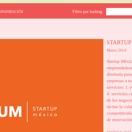
Filtro por hashtag
 INSPIRACIÓN
STARTUP
Marzo 2014
Startup Méxic
emprendedores
diseñada para 
empresas a tr
servicios: 1. 
4. servicios 
de los negoci
incitar la co
competitivida
de innovació
HASHTAGS |
ACE