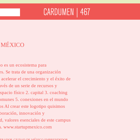
 MÉXICO
o es un ecosistema para
. Se trata de una organización
acelerar el crecimiento y el éxito de
avés de un serie de recursos y
espacio físico 2. capital 3. coaching
comunes 5. conexiones en el mundo
os Al crear este logotipo quisimos
laboración, innovación y
d, valores esenciales de este campus
n.
www.startupmexico.com
LERADOR
CIUDAD DE MÉXICO
EMPRENDEDOR