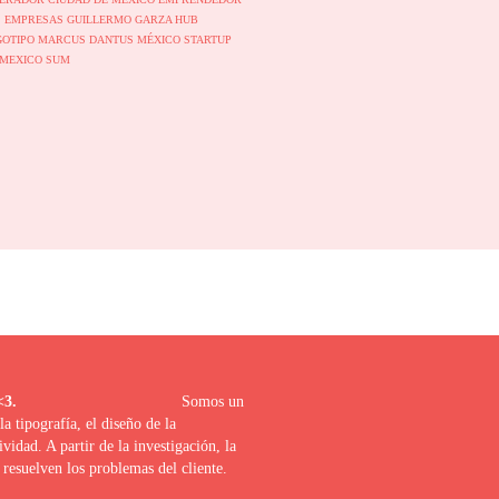
S
EMPRESAS
GUILLERMO GARZA
HUB
GOTIPO
MARCUS DANTUS
MÉXICO
STARTUP
PMEXICO
SUM
uerido proyecto <3.
Somos un
 tipografía, el diseño de la
tividad. A partir de la investigación, la
resuelven los problemas del cliente.