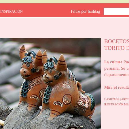
Filtro por hashtag
 INSPIRACIÓN
BOCETOS
TORITO 
La cultura Pu
peruana. Se ub
departamento
Mira el result
HASHTAGS |
ARTE
ILUSTRACIÓN
MA