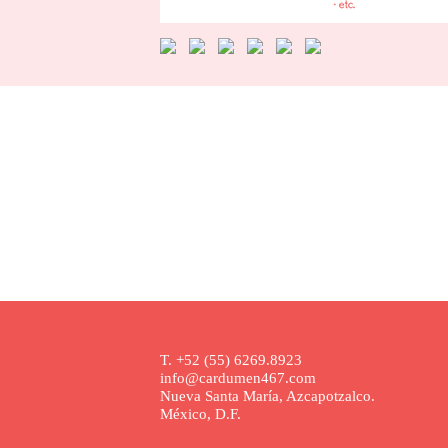
T. +52 (55) 6269.8923
info@cardumen467.com
Nueva Santa María, Azcapotzalco.
México, D.F.