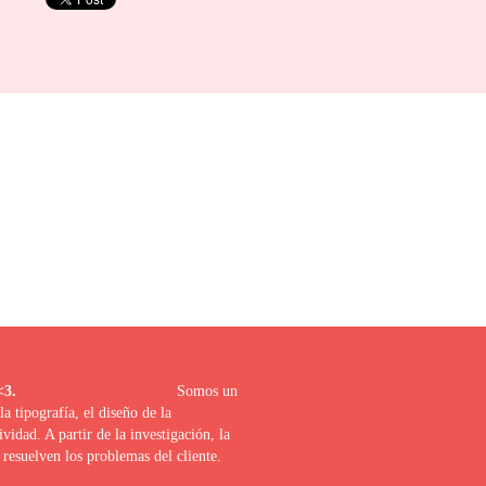
uerido proyecto <3.
Somos un
 tipografía, el diseño de la
tividad. A partir de la investigación, la
resuelven los problemas del cliente.