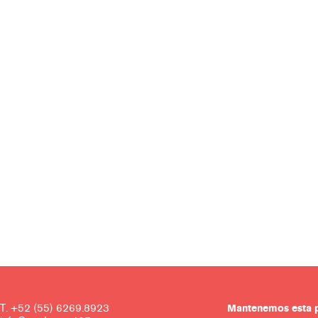
T. +52 (55) 6269.8923
Mantenemos es