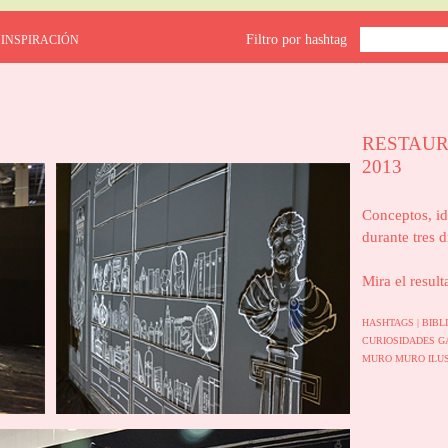
Filtro por hashtag
 INSPIRACIÓN
RESTAUR
2013
Conceptos, id
durante tres 
Mira el result
HASHTAGS |
BIBL
CURIOSIDADES
G
MURO
MURO ILU