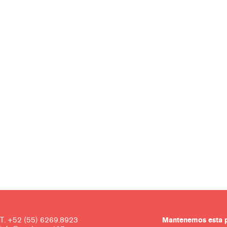
T. +52 (55) 6269.8923
Mantenemos es