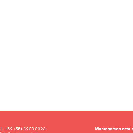
T. +52 (55) 6269.8923
Mantenemos es