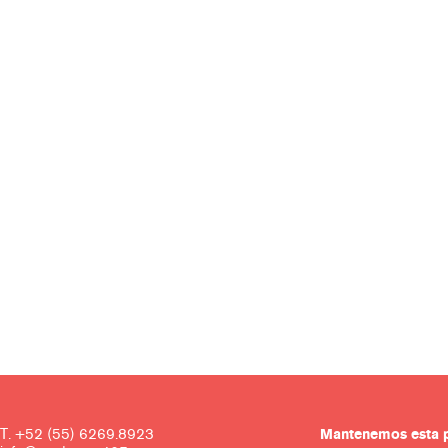
T. +52 (55) 6269.8923
Mantenemos es