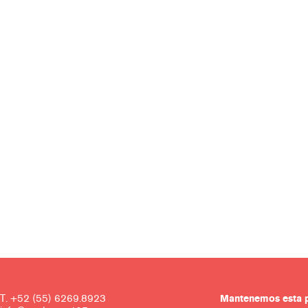
T. +52 (55) 6269.8923
Mantenemos es