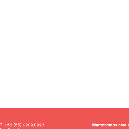
T. +52 (55) 6269.8923
Mantenemos es