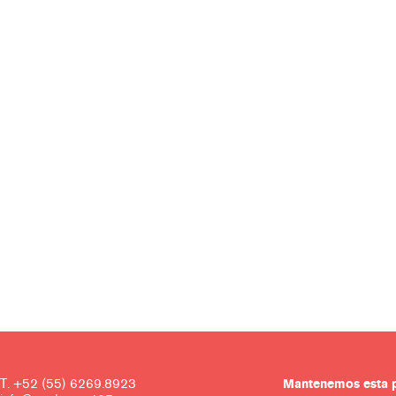
T. +52 (55) 6269.8923
Mantenemos es