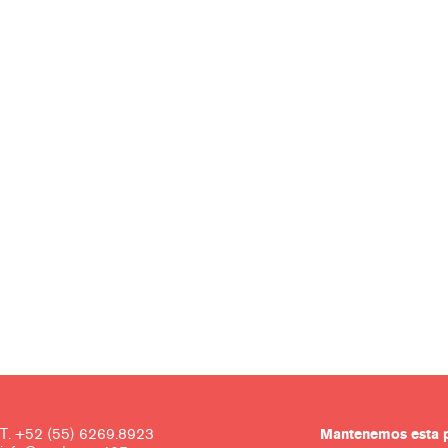
T. +52 (55) 6269.8923
Mantenemos es