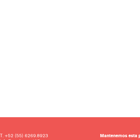
T. +52 (55) 6269.8923
Mantenemos es