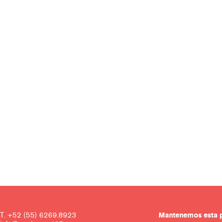
T. +52 (55) 6269.8923
Mantenemos es