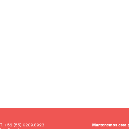
T. +52 (55) 6269.8923
Mantenemos es