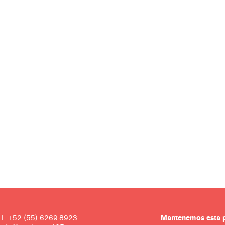
T. +52 (55) 6269.8923
Mantenemos es