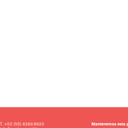
T. +52 (55) 6269.8923
Mantenemos es