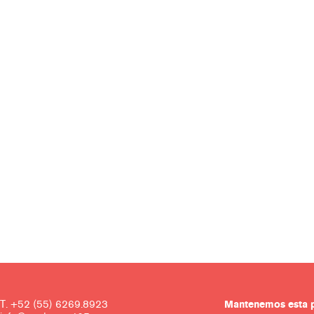
T. +52 (55) 6269.8923
Mantenemos es