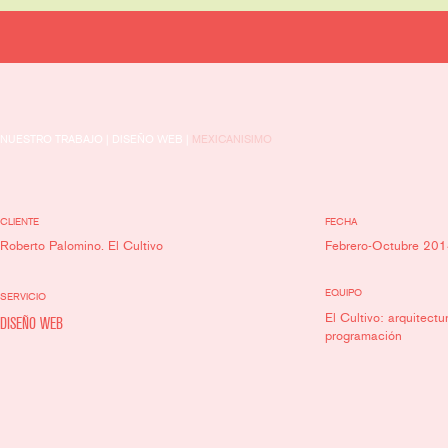
NUESTRO TRABAJO | DISEÑO WEB |
MEXICANISIMO
CLIENTE
FECHA
Roberto Palomino. El Cultivo
Febrero-Octubre 20
EQUIPO
SERVICIO
El Cultivo: arquitect
DISEÑO WEB
programación