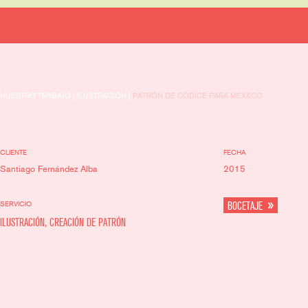
NUESTRO TRABAJO | ILUSTRACIÓN |
PATRÓN DE CÓDICE PARA MEX&CO
CLIENTE
FECHA
Santiago Fernández Alba
2015
SERVICIO
BOCETAJE
ILUSTRACIÓN, CREACIÓN DE PATRÓN