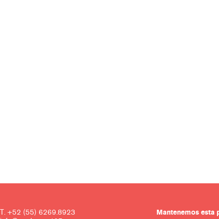
T. +52 (55) 6269.8923
Mantenemos es