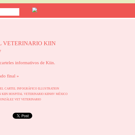
L VETERINARIO KIIN
7
carteles informativos de Kiin.
ado final »
TEL
CARTEL INFOGRÁFICO
ILLUSTRATION
IN
KIIN HOSPITAL VETERINARIO
KIINHV
MÉXICO
GONZÁLEZ
VET
VETERINARIO