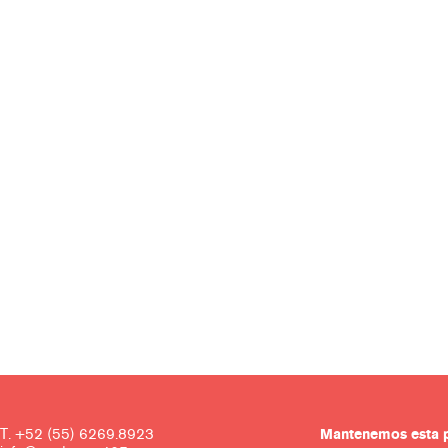
T. +52 (55) 6269.8923
Mantenemos es