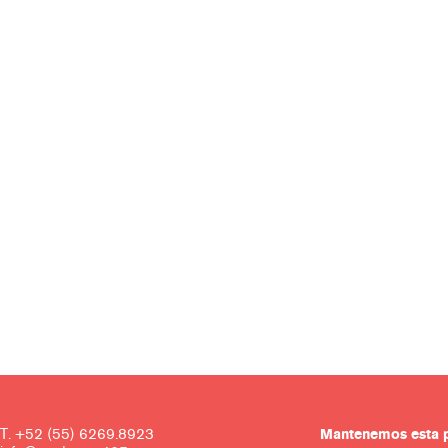
T. +52 (55) 6269.8923
Mantenemos es