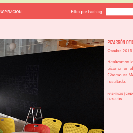
Filtro por hashtag
INSPIRACIÓN
PIZARRÓN OF
Octubre 2015
Realizamos l
pizarrón en e
Chemours Méx
resultado.
HASHTAGS |
CHE
PIZARRÓN