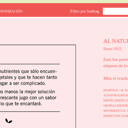
Filtro por hashtag
 INSPIRACIÓN
AL NATU
Enero 2015
Esto fue parte
etiqueta de lo
Mira el result
HASHTAGS |
AL N
ALNATURALMX
B
DISEÑO
DISEÑO D
OROPEZA
IDENTI
MOVIMIENTO AL
PRODUCTOS ALIM