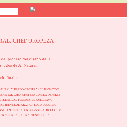
RAL, CHEF OROPEZA
 del proceso del diseño de la
s jugos de Al Natural.
ado final »
ATURAL
ALFREDO OROPEZA
ALIMENTACIÓN
IENESTAR
CHEF OROPEZA
COMIDA
DEPORTE
E IDENTIDAD
FOODMATES
GUILLERMO
DAD
IDENTIDAD GRÁFICA
LOGO
LOGOTIPO
 NATURAL
NUTRICIÓN
ORGÁNICO
PRODUCTOS
ENTICIOS
SABORES AUTÉNTICOS
SALUD