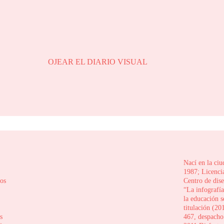
OJEAR EL DIARIO VISUAL
Nací en la ci
1987; Licenci
sos
Centro de dise
“La infografí
la educación s
titulación (2
s
467, despacho