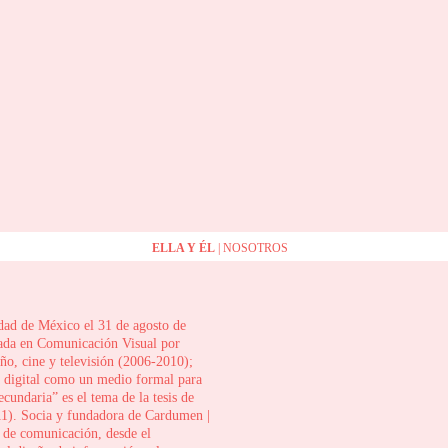
ELLA Y ÉL
| NOSOTROS
udad de México el 31 de agosto de
ada en Comunicación Visual por
ño, cine y televisión (2006-2010);
a digital como un medio formal para
ecundaria” es el tema de la tesis de
011). Socia y fundadora de Cardumen |
 de comunicación, desde el