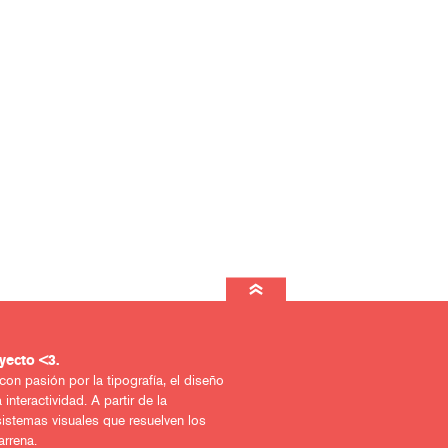
ro querido proyecto <3.
n pasión por la tipografía, el diseño
 interactividad. A partir de la
sistemas visuales que resuelven los
arrena.