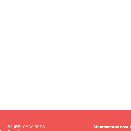
T. +52 (55) 6269.8923
Mantenemos es