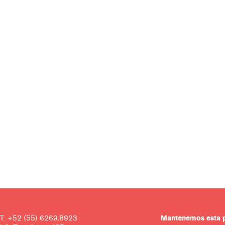
T. +52 (55) 6269.8923
Mantenemos es